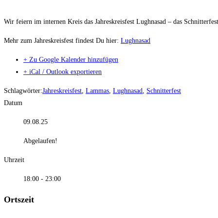
Wir feiern im internen Kreis das Jahreskreisfest Lughnasad – das Schnitterfe
Mehr zum Jahreskreisfest findest Du hier:
Lughnasad
+ Zu Google Kalender hinzufügen
+ iCal / Outlook exportieren
Schlagwörter:
Jahreskreisfest
,
Lammas
,
Lughnasad
,
Schnitterfest
Datum
09.08.25
Abgelaufen!
Uhrzeit
18:00 - 23:00
Ortszeit